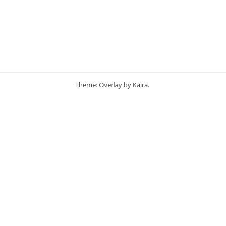
Theme: Overlay by
Kaira
.