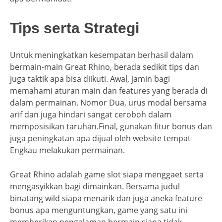
Tips serta Strategi
Untuk meningkatkan kesempatan berhasil dalam
bermain-main Great Rhino, berada sedikit tips dan
juga taktik apa bisa diikuti. Awal, jamin bagi
memahami aturan main dan features yang berada di
dalam permainan. Nomor Dua, urus modal bersama
arif dan juga hindari sangat ceroboh dalam
memposisikan taruhan.Final, gunakan fitur bonus dan
juga peningkatan apa dijual oleh website tempat
Engkau melakukan permainan.
Great Rhino adalah game slot siapa menggaet serta
mengasyikkan bagi dimainkan. Bersama judul
binatang wild siapa menarik dan juga aneka feature
bonus apa menguntungkan, game yang satu ini