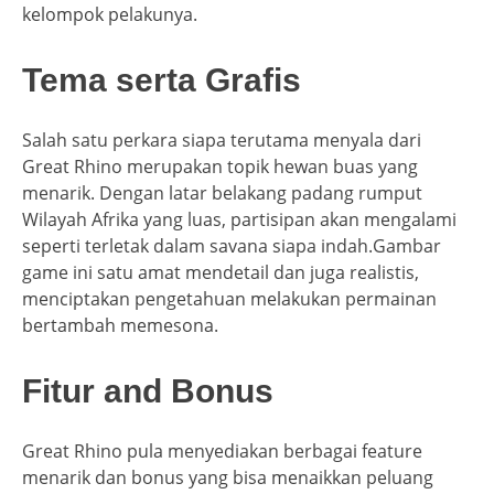
kelompok pelakunya.
Tema serta Grafis
Salah satu perkara siapa terutama menyala dari
Great Rhino merupakan topik hewan buas yang
menarik. Dengan latar belakang padang rumput
Wilayah Afrika yang luas, partisipan akan mengalami
seperti terletak dalam savana siapa indah.Gambar
game ini satu amat mendetail dan juga realistis,
menciptakan pengetahuan melakukan permainan
bertambah memesona.
Fitur and Bonus
Great Rhino pula menyediakan berbagai feature
menarik dan bonus yang bisa menaikkan peluang