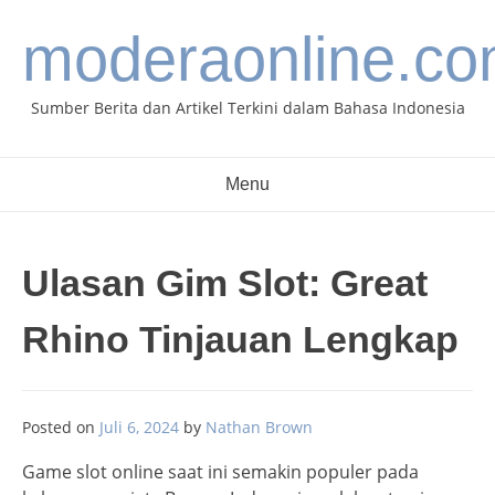
Skip
moderaonline.c
to
content
Sumber Berita dan Artikel Terkini dalam Bahasa Indonesia
Menu
Ulasan Gim Slot: Great
Rhino Tinjauan Lengkap
Posted on
Juli 6, 2024
by
Nathan Brown
Game slot online saat ini semakin populer pada