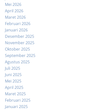
Mei 2026
April 2026
Maret 2026
Februari 2026
Januari 2026
Desember 2025
November 2025
Oktober 2025
September 2025
Agustus 2025
Juli 2025
Juni 2025
Mei 2025
April 2025
Maret 2025
Februari 2025
Januari 2025