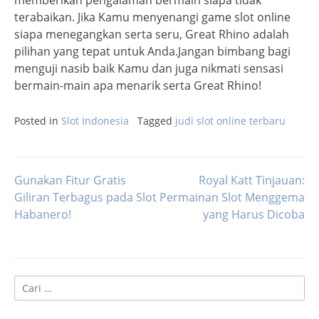
memberikan pengalaman bermain siapa tidak
terabaikan. Jika Kamu menyenangi game slot online
siapa menegangkan serta seru, Great Rhino adalah
pilihan yang tepat untuk Anda.Jangan bimbang bagi
menguji nasib baik Kamu dan juga nikmati sensasi
bermain-main apa menarik serta Great Rhino!
Posted in
Slot Indonesia
Tagged
judi slot online terbaru
Gunakan Fitur Gratis
Royal Katt Tinjauan:
Navigasi
Giliran Terbagus pada Slot
Permainan Slot Menggema
Habanero!
yang Harus Dicoba
pos
Cari
untuk: