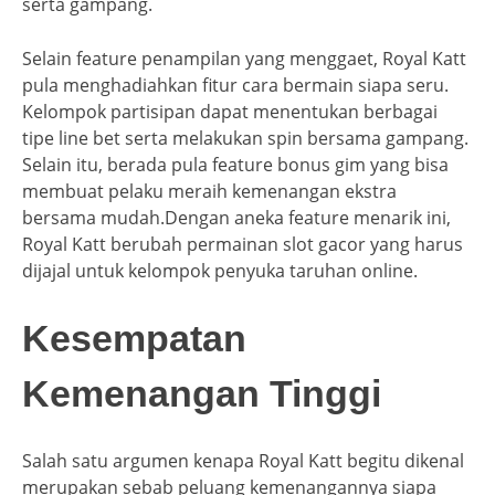
serta gampang.
Selain feature penampilan yang menggaet, Royal Katt
pula menghadiahkan fitur cara bermain siapa seru.
Kelompok partisipan dapat menentukan berbagai
tipe line bet serta melakukan spin bersama gampang.
Selain itu, berada pula feature bonus gim yang bisa
membuat pelaku meraih kemenangan ekstra
bersama mudah.Dengan aneka feature menarik ini,
Royal Katt berubah permainan slot gacor yang harus
dijajal untuk kelompok penyuka taruhan online.
Kesempatan
Kemenangan Tinggi
Salah satu argumen kenapa Royal Katt begitu dikenal
merupakan sebab peluang kemenangannya siapa