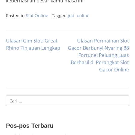
keberhasilan besar kamu masa ini!
Posted in
Slot Online
Tagged
judi online
Ulasan Gim Slot: Great
Ulasan Permainan Slot
Navigasi
Rhino Tinjauan Lengkap
Gacor Berbunyi Nyaring 88
Fortune: Peluang Luas
pos
Berhasil di Perangkat Slot
Gacor Online
Cari
untuk:
Pos-pos Terbaru