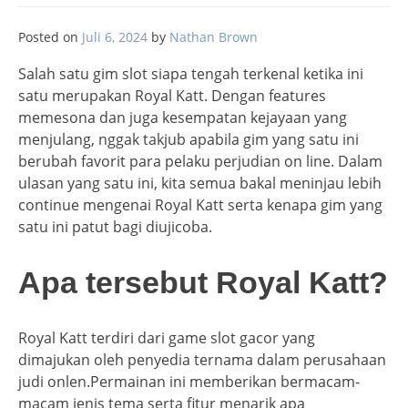
Posted on
Juli 6, 2024
by
Nathan Brown
Salah satu gim slot siapa tengah terkenal ketika ini
satu merupakan Royal Katt. Dengan features
memesona dan juga kesempatan kejayaan yang
menjulang, nggak takjub apabila gim yang satu ini
berubah favorit para pelaku perjudian on line. Dalam
ulasan yang satu ini, kita semua bakal meninjau lebih
continue mengenai Royal Katt serta kenapa gim yang
satu ini patut bagi diujicoba.
Apa tersebut Royal Katt?
Royal Katt terdiri dari game slot gacor yang
dimajukan oleh penyedia ternama dalam perusahaan
judi onlen.Permainan ini memberikan bermacam-
macam jenis tema serta fitur menarik apa