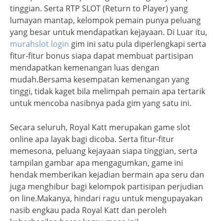
tinggian. Serta RTP SLOT (Return to Player) yang
lumayan mantap, kelompok pemain punya peluang
yang besar untuk mendapatkan kejayaan. Di Luar itu,
murahslot login
gim ini satu pula diperlengkapi serta
fitur-fitur bonus siapa dapat membuat partisipan
mendapatkan kemenangan luas dengan
mudah.Bersama kesempatan kemenangan yang
tinggi, tidak kaget bila melimpah pemain apa tertarik
untuk mencoba nasibnya pada gim yang satu ini.
Secara seluruh, Royal Katt merupakan game slot
online apa layak bagi dicoba. Serta fitur-fitur
memesona, peluang kejayaan siapa tinggian, serta
tampilan gambar apa mengagumkan, game ini
hendak memberikan kejadian bermain apa seru dan
juga menghibur bagi kelompok partisipan perjudian
on line.Makanya, hindari ragu untuk mengupayakan
nasib engkau pada Royal Katt dan peroleh