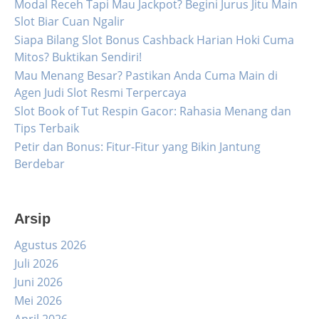
Modal Receh Tapi Mau Jackpot? Begini Jurus Jitu Main
Slot Biar Cuan Ngalir
Siapa Bilang Slot Bonus Cashback Harian Hoki Cuma
Mitos? Buktikan Sendiri!
Mau Menang Besar? Pastikan Anda Cuma Main di
Agen Judi Slot Resmi Terpercaya
Slot Book of Tut Respin Gacor: Rahasia Menang dan
Tips Terbaik
Petir dan Bonus: Fitur-Fitur yang Bikin Jantung
Berdebar
Arsip
Agustus 2026
Juli 2026
Juni 2026
Mei 2026
April 2026