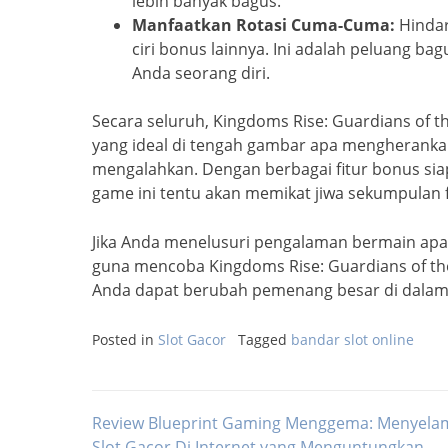
lebih banyak bagus.
Manfaatkan Rotasi Cuma-Cuma:
Hindar
ciri bonus lainnya. Ini adalah peluang 
Anda seorang diri.
Secara seluruh, Kingdoms Rise: Guardians of 
yang ideal di tengah gambar apa mengherankan
mengalahkan. Dengan berbagai fitur bonus si
game ini tentu akan memikat jiwa sekumpulan fa
Jika Anda menelusuri pengalaman bermain apa
guna mencoba Kingdoms Rise: Guardians of the A
Anda dapat berubah pemenang besar di dalam 
Posted in
Slot Gacor
Tagged
bandar slot online
Review Blueprint Gaming Menggema: Menyela
Navigasi
Slot Gacor Di Internet yang Menguntungkan