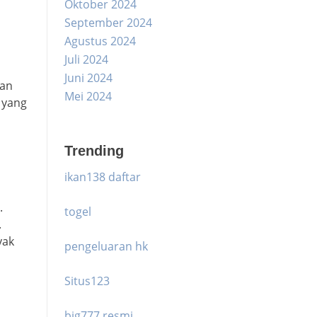
Oktober 2024
September 2024
Agustus 2024
Juli 2024
Juni 2024
kan
Mei 2024
 yang
Trending
ikan138 daftar
.
togel
.
yak
pengeluaran hk
Situs123
big777 resmi