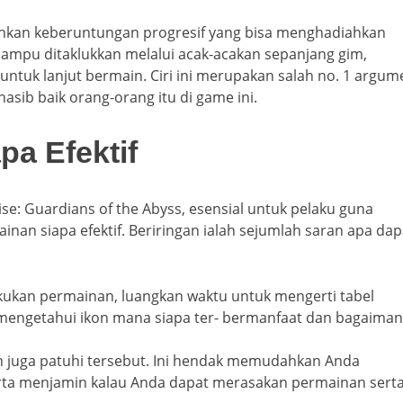
hkan keberuntungan progresif yang bisa menghadiahkan
mampu ditaklukkan melalui acak-acakan sepanjang gim,
ntuk lanjut bermain. Ciri ini merupakan salah no. 1 argum
asib baik orang-orang itu di game ini.
pa Efektif
se: Guardians of the Abyss, esensial untuk pelaku guna
inan siapa efektif. Beriringan ialah sejumlah saran apa dap
kan permainan, luangkan waktu untuk mengerti tabel
engetahui ikon mana siapa ter- bermanfaat dan bagaima
juga patuhi tersebut. Ini hendak memudahkan Anda
erta menjamin kalau Anda dapat merasakan permainan sert