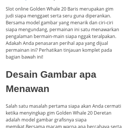
Slot online Golden Whale 20 Baris merupakan gim
judi siapa menggaet serta seru guna diperankan.
Bersama model gambar yang menarik dan ciri-ciri
siapa mengundang, permainan ini satu menawarkan
pengalaman bermain-main siapa nggak teralpakan.
Adakah Anda penasaran perihal apa yang dijual
permainan ini? Perhatikan tinjauan komplet pada
bagian bawah ini!
Desain Gambar apa
Menawan
Salah satu masalah pertama siapa akan Anda cermati
ketika menyingkap gim Golden Whale 20 Deretan
adalah model gambar grafisnya siapa
memikat.Bersama macam warna apa bercahaya serta