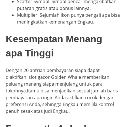
Scatter Symbol: Simbol pencar mengakibatkan
putaran gratis atau bonus lainnya.
Multiplier: Sejumlah ikon punya pengali apa bisa
meningkatkan kemenangan Engkau.
Kesempatan Menang
apa Tinggi
Dengan 20 antrian pembayaran siapa dapat
diaktifkan, slot gacor Golden Whale memberikan
peluang menang siapa menjulang untuk para
tokohnya.Kamu bisa menjadikan sesuai jumlah baris
pembayaran apa ingin Anda aktifkan cocok dengan
preferensi Anda, sehingga Engkau memiliki kontrol
penuh sesak atas judi Engkau.