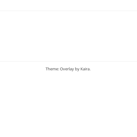
Theme: Overlay by
Kaira
.