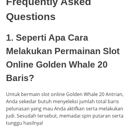
Frequently Asked
Questions
1. Seperti Apa Cara
Melakukan Permainan Slot
Online Golden Whale 20
Baris?
Untuk bermain slot online Golden Whale 20 Antrian,
Anda sekedar butuh menyeleksi jumlah total baris
pelunasan yang mau Anda aktifkan serta melakukan
judi. Sesudah tersebut, memadai spin putaran serta
tunggu hasilnya!