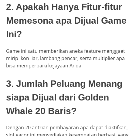
2. Apakah Hanya Fitur-fitur
Memesona apa Dijual Game
Ini?
Game ini satu memberikan aneka feature menggaet
mirip ikon liar, lambang pencar, serta multiplier apa
bisa memperbaiki kejayaan Anda.
3. Jumlah Peluang Menang
siapa Dijual dari Golden
Whale 20 Baris?
Dengan 20 antrian pembayaran apa dapat diaktifkan,
slot gacor ini menyediakan kesempatan berhasil yang