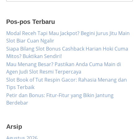
untuk:
Pos-pos Terbaru
Modal Receh Tapi Mau Jackpot? Begini Jurus Jitu Main
Slot Biar Cuan Ngalir
Siapa Bilang Slot Bonus Cashback Harian Hoki Cuma
Mitos? Buktikan Sendiri!
Mau Menang Besar? Pastikan Anda Cuma Main di
Agen Judi Slot Resmi Terpercaya
Slot Book of Tut Respin Gacor: Rahasia Menang dan
Tips Terbaik
Petir dan Bonus: Fitur-Fitur yang Bikin Jantung
Berdebar
Arsip
Agustus 2026