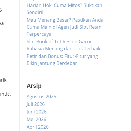
Harian Hoki Cuma Mitos? Buktikan
,
Sendiri!
Mau Menang Besar? Pastikan Anda
ya
Cuma Main di Agen Judi Slot Resmi
Terpercaya
Slot Book of Tut Respin Gacor:
Rahasia Menang dan Tips Terbaik
Petir dan Bonus: Fitur-Fitur yang
Bikin Jantung Berdebar
rik
Arsip
a
ntic.
Agustus 2026
Juli 2026
Juni 2026
Mei 2026
April 2026