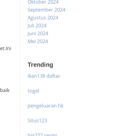
Oktober 2024
September 2024
Agustus 2024
Juli 2024
Juni 2024
Mei 2024
t.Ini
Trending
ikan138 daftar
baik
togel
pengeluaran hk
Situs123
big777 resmi