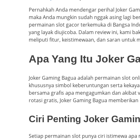
Pernahkah Anda mendengar perihal Joker Gamin
maka Anda mungkin sudah nggak asing lagi bers
permainan slot gacor terkemuka di Bangsa Ind
yang layak diujicoba. Dalam review ini, kami 
meliputi fitur, keistimewaan, dan saran untuk 
Apa Yang Itu Joker 
Joker Gaming Bagua adalah permainan slot onli
khususnya simbol keberuntungan serta kekay
bersama grafis apa mengagumkan dan akibat vo
rotasi gratis, Joker Gaming Bagua memberikan 
Ciri Penting Joker Gami
Setiap permainan slot punya ciri istimewa apa