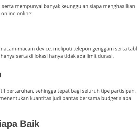
gua serta mempunyai banyak keunggulan siapa menghasilkan
online online:
rmacam-macam device, meliputi telepon genggam serta table
nya serta di lokasi hanya tidak ada limit durasi.
n
pertaruhan, sehingga tepat bagi seluruh tipe partisipan, 
 menentukan kuantitas judi pantas bersama budget siapa
iapa Baik