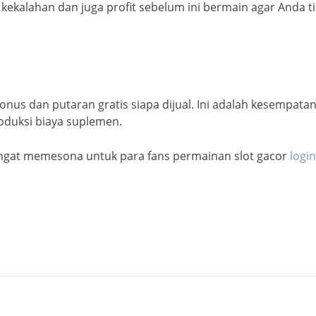
t kekalahan dan juga profit sebelum ini bermain agar Anda t
us dan putaran gratis siapa dijual. Ini adalah kesempata
oduksi biaya suplemen.
ngat memesona untuk para fans permainan slot gacor
login