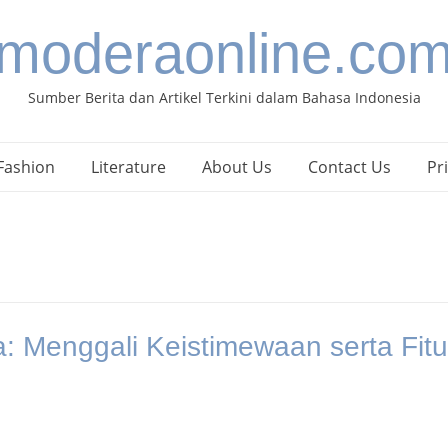
moderaonline.co
Sumber Berita dan Artikel Terkini dalam Bahasa Indonesia
Fashion
Literature
About Us
Contact Us
Pr
 Menggali Keistimewaan serta Fitu