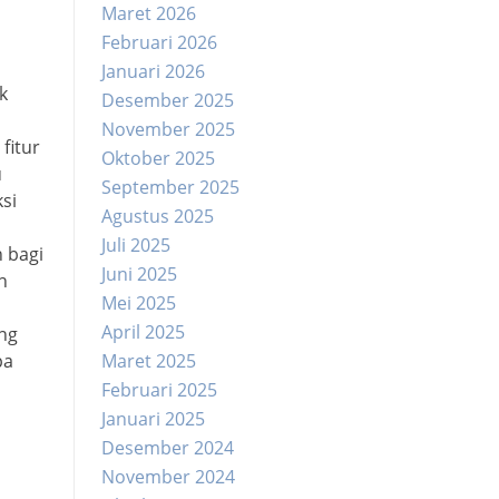
Maret 2026
Februari 2026
Januari 2026
k
Desember 2025
November 2025
fitur
Oktober 2025
u
September 2025
si
Agustus 2025
Juli 2025
 bagi
Juni 2025
n
Mei 2025
April 2025
ng
pa
Maret 2025
Februari 2025
Januari 2025
Desember 2024
November 2024