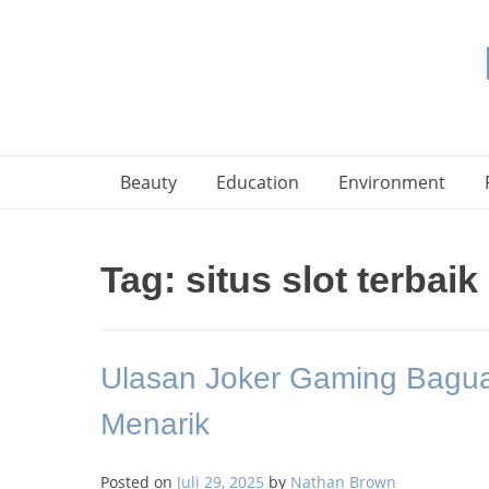
Skip
to
content
Beauty
Education
Environment
Tag:
situs slot terbaik
Ulasan Joker Gaming Bagua:
Menarik
Posted on
Juli 29, 2025
by
Nathan Brown