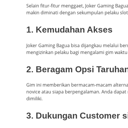
Selain fitur-fitur menggaet, Joker Gaming Ba
makin diminati dengan sekumpulan pelaku slot 
1. Kemudahan Akses
Joker Gaming Bagua bisa dijangkau melalui be
mengizinkan pelaku bagi mengalami gim waktu ha
2. Beragam Opsi Taruha
Gim ini memberikan bermacam-macam alternatif 
novice atau siapa berpengalaman. Anda dapat
dimiliki.
3. Dukungan Customer s