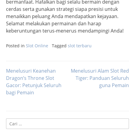
bermanfaat. Hafalkan bagi selalu bermain dengan
cerdas serta gunakan strategi siapa presisi untuk
menaikkan peluang Anda mendapatkan kejayaan.
Selamat melakukan permainan dan harap
keberuntungan terus-menerus mendampingi Anda!
Posted in
Slot Online
Tagged
slot terbaru
Menelusuri Keanehan
Menelusuri Alam Slot Red
Navigasi
Dragon’s Throne Slot
Tiger: Panduan Seluruh
Gacor: Petunjuk Seluruh
guna Pemain
pos
bagi Pemain
Cari
untuk: