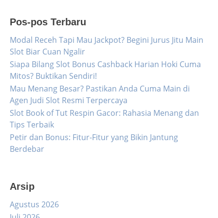
Pos-pos Terbaru
Modal Receh Tapi Mau Jackpot? Begini Jurus Jitu Main
Slot Biar Cuan Ngalir
Siapa Bilang Slot Bonus Cashback Harian Hoki Cuma
Mitos? Buktikan Sendiri!
Mau Menang Besar? Pastikan Anda Cuma Main di
Agen Judi Slot Resmi Terpercaya
Slot Book of Tut Respin Gacor: Rahasia Menang dan
Tips Terbaik
Petir dan Bonus: Fitur-Fitur yang Bikin Jantung
Berdebar
Arsip
Agustus 2026
Juli 2026