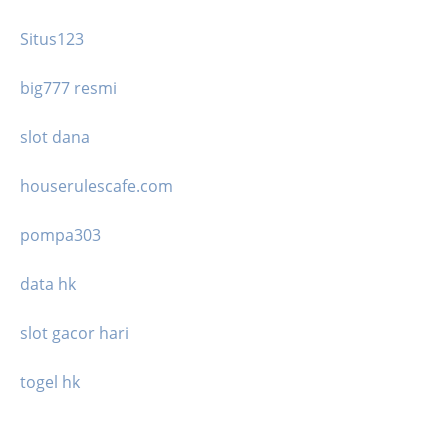
Situs123
big777 resmi
slot dana
houserulescafe.com
pompa303
data hk
slot gacor hari
togel hk