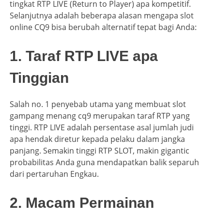
tingkat RTP LIVE (Return to Player) apa kompetitif.
Selanjutnya adalah beberapa alasan mengapa slot
online CQ9 bisa berubah alternatif tepat bagi Anda:
1. Taraf RTP LIVE apa
Tinggian
Salah no. 1 penyebab utama yang membuat slot
gampang menang cq9 merupakan taraf RTP yang
tinggi. RTP LIVE adalah persentase asal jumlah judi
apa hendak diretur kepada pelaku dalam jangka
panjang. Semakin tinggi RTP SLOT, makin gigantic
probabilitas Anda guna mendapatkan balik separuh
dari pertaruhan Engkau.
2. Macam Permainan