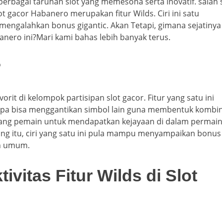
 berbagai taruhan slot yang memesona serta inovatif. salah 
ot gacor Habanero merupakan fitur Wilds. Ciri ini satu
ngalahkan bonus gigantic. Akan Tetapi, gimana sejatinya
banero ini?Mari kami bahas lebih banyak terus.
?
avorit di kelompok partisipan slot gacor. Fitur yang satu ini
 apa bisa menggantikan simbol lain guna membentuk kombin
eluang pemain untuk mendapatkan kejayaan di dalam permai
yang itu, ciri yang satu ini pula mampu menyampaikan bonus
an umum.
vitas Fitur Wilds di Slot