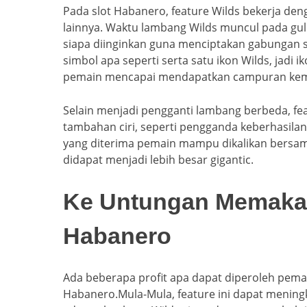
Pada slot Habanero, feature Wilds bekerja deng
lainnya. Waktu lambang Wilds muncul pada gu
siapa diinginkan guna menciptakan gabungan s
simbol apa seperti serta satu ikon Wilds, jadi 
pemain mencapai mendapatkan campuran ke
Selain menjadi pengganti lambang berbeda, fea
tambahan ciri, seperti pengganda keberhasila
yang diterima pemain mampu dikalikan bersa
didapat menjadi lebih besar gigantic.
Ke Untungan Memakai 
Habanero
Ada beberapa profit apa dapat diperoleh pemai
Habanero.Mula-Mula, feature ini dapat mening