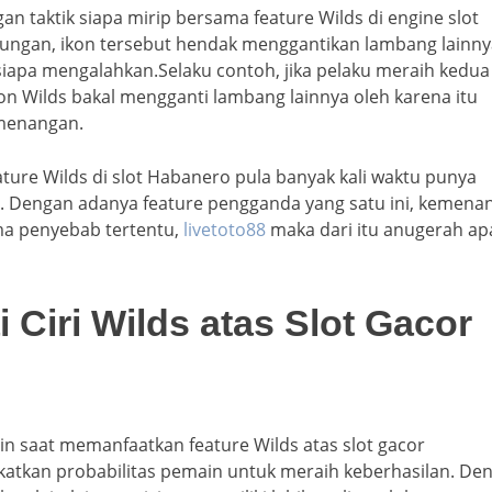
an taktik siapa mirip bersama feature Wilds di engine slot
lungan, ikon tersebut hendak menggantikan lambang lainny
iapa mengalahkan.Selaku contoh, jika pelaku meraih kedua
ikon Wilds bakal mengganti lambang lainnya oleh karena itu
menangan.
ture Wilds di slot Habanero pula banyak kali waktu punya
n. Dengan adanya feature pengganda yang satu ini, kemena
ma penyebab tertentu,
livetoto88
maka dari itu anugerah ap
Ciri Wilds atas Slot Gacor
n saat memanfaatkan feature Wilds atas slot gacor
katkan probabilitas pemain untuk meraih keberhasilan. De