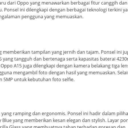
baru dari Oppo yang menawarkan berbagai fitur canggih dan
Ponsel ini dilengkapi dengan berbagai teknologi terkini y
ngalaman pengguna yang memuaskan.
g memberikan tampilan yang jernih dan tajam. Ponsel ini ju
5 yang tangguh dan bertenaga serta kapasitas baterai 423
 Oppo A15 juga dilengkapi dengan kamera belakang tiga len
una mengambil foto dengan hasil yang memuaskan. Selain
n 5MP untuk kebutuhan foto selfie.
ang ramping dan ergonomis. Ponsel ini hadir dalam pilih
 Blue yang memberikan kesan elegan dan stylish. Layar po
 Gorilla Glass yang membuatnya tahan terhadap goresan dan