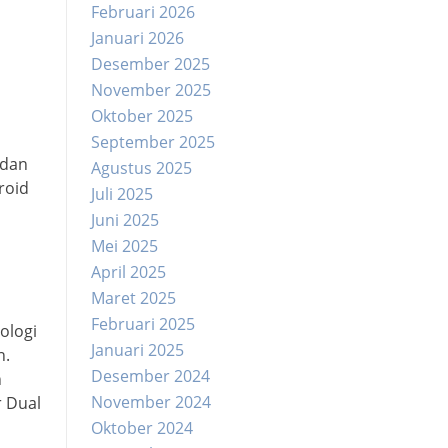
Februari 2026
Januari 2026
Desember 2025
November 2025
Oktober 2025
September 2025
 dan
Agustus 2025
roid
Juli 2025
Juni 2025
Mei 2025
April 2025
Maret 2025
Februari 2025
ologi
Januari 2025
n.
Desember 2024
n
November 2024
r Dual
Oktober 2024