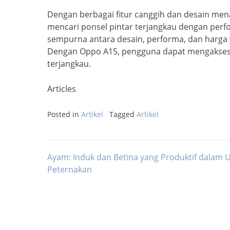
Dengan berbagai fitur canggih dan desain men
mencari ponsel pintar terjangkau dengan perf
sempurna antara desain, performa, dan harga y
Dengan Oppo A15, pengguna dapat mengakses be
terjangkau.
Articles
Posted in
Artikel
Tagged
Artikel
Ayam: Induk dan Betina yang Produktif dalam 
Navigasi
Peternakan
pos