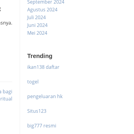
September 2024
g
Agustus 2024
Juli 2024
asnya.
Juni 2024
Mei 2024
Trending
ikan138 daftar
togel
a bagi
pengeluaran hk
ritual
Situs123
big777 resmi