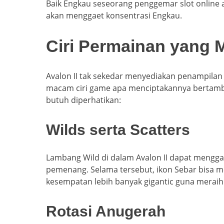
Baik Engkau seseorang penggemar slot online at
akan menggaet konsentrasi Engkau.
Ciri Permainan yang 
Avalon II tak sekedar menyediakan penampilan
macam ciri game apa menciptakannya bertambah
butuh diperhatikan:
Wilds serta Scatters
Lambang Wild di dalam Avalon II dapat meng
pemenang. Selama tersebut, ikon Sebar bisa 
kesempatan lebih banyak gigantic guna meraih
Rotasi Anugerah