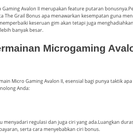
ro Gaming Avalon II merupakan feature putaran bonusnya.
rta The Grail Bonus apa menawarkan kesempatan guna me
r memperbaiki keseruan gim akan tetapi juga menghadiahka
lebih banyak besar.
ermainan Microgaming Aval
n Micro Gaming Avalon II, esensial bagi punya taktik apa 
nolong Anda:
 menyadari regulasi dan juga ciri yang ada.Luangkan duras
ayaran, serta cara menyebabkan ciri bonus.