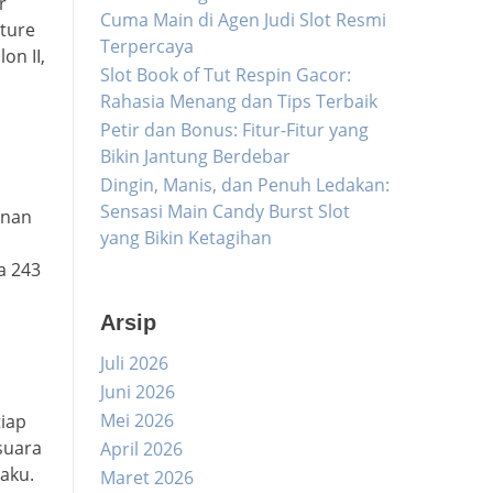
r
Cuma Main di Agen Judi Slot Resmi
ture
Terpercaya
on II,
Slot Book of Tut Respin Gacor:
Rahasia Menang dan Tips Terbaik
Petir dan Bonus: Fitur-Fitur yang
Bikin Jantung Berdebar
Dingin, Manis, dan Penuh Ledakan:
Sensasi Main Candy Burst Slot
inan
yang Bikin Ketagihan
a 243
Arsip
Juli 2026
Juni 2026
Mei 2026
tiap
suara
April 2026
aku.
Maret 2026