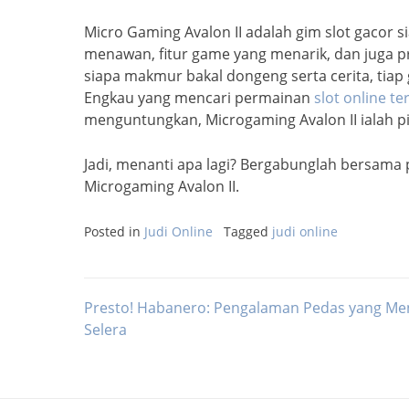
Micro Gaming Avalon II adalah gim slot gacor 
menawan, fitur game yang menarik, dan juga p
siapa makmur bakal dongeng serta cerita, tia
Engkau yang mencari permainan
slot online t
menguntungkan, Microgaming Avalon II ialah pi
Jadi, menanti apa lagi? Bergabunglah bersama
Microgaming Avalon II.
Posted in
Judi Online
Tagged
judi online
Presto! Habanero: Pengalaman Pedas yang M
Navigasi
Selera
pos