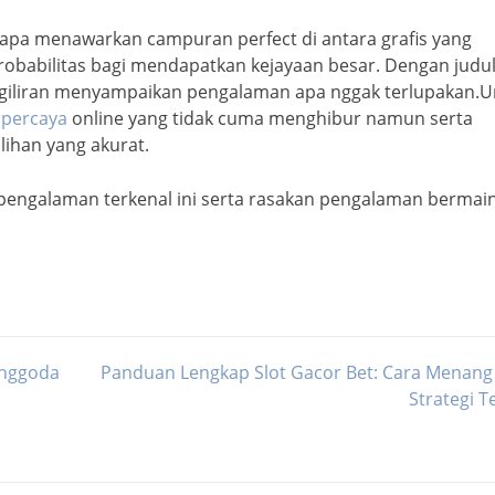
siapa menawarkan campuran perfect di antara grafis yang
robabilitas bagi mendapatkan kejayaan besar. Dengan judu
p giliran menyampaikan pengalaman apa nggak terlupakan.U
erpercaya
online yang tidak cuma menghibur namun serta
lihan yang akurat.
 pengalaman terkenal ini serta rasakan pengalaman bermai
enggoda
Panduan Lengkap Slot Gacor Bet: Cara Menang
Strategi T