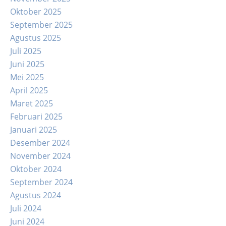
Oktober 2025
September 2025
Agustus 2025
Juli 2025
Juni 2025
Mei 2025
April 2025
Maret 2025
Februari 2025
Januari 2025
Desember 2024
November 2024
Oktober 2024
September 2024
Agustus 2024
Juli 2024
Juni 2024