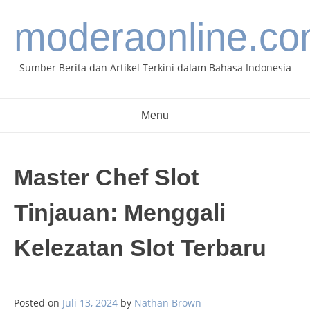
Skip
moderaonline.c
to
content
Sumber Berita dan Artikel Terkini dalam Bahasa Indonesia
Menu
Master Chef Slot
Tinjauan: Menggali
Kelezatan Slot Terbaru
Posted on
Juli 13, 2024
by
Nathan Brown