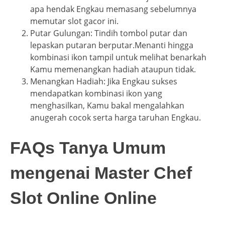
apa hendak Engkau memasang sebelumnya
memutar slot gacor ini.
Putar Gulungan: Tindih tombol putar dan
lepaskan putaran berputar.Menanti hingga
kombinasi ikon tampil untuk melihat benarkah
Kamu memenangkan hadiah ataupun tidak.
Menangkan Hadiah: Jika Engkau sukses
mendapatkan kombinasi ikon yang
menghasilkan, Kamu bakal mengalahkan
anugerah cocok serta harga taruhan Engkau.
FAQs Tanya Umum
mengenai Master Chef
Slot Online Online