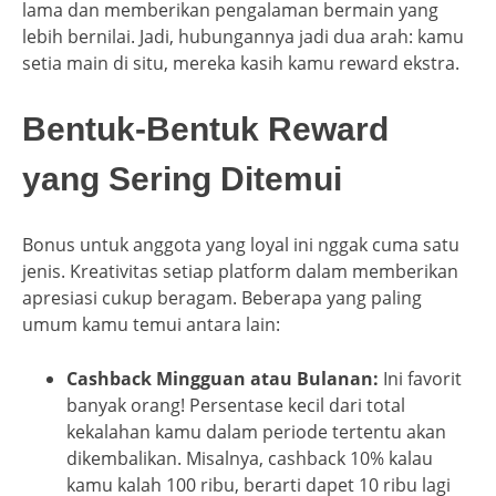
lama dan memberikan pengalaman bermain yang
lebih bernilai. Jadi, hubungannya jadi dua arah: kamu
setia main di situ, mereka kasih kamu reward ekstra.
Bentuk-Bentuk Reward
yang Sering Ditemui
Bonus untuk anggota yang loyal ini nggak cuma satu
jenis. Kreativitas setiap platform dalam memberikan
apresiasi cukup beragam. Beberapa yang paling
umum kamu temui antara lain:
Cashback Mingguan atau Bulanan:
Ini favorit
banyak orang! Persentase kecil dari total
kekalahan kamu dalam periode tertentu akan
dikembalikan. Misalnya, cashback 10% kalau
kamu kalah 100 ribu, berarti dapet 10 ribu lagi