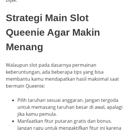
bijak.
Strategi Main Slot
Queenie Agar Makin
Menang
Walaupun slot pada dasarnya permainan
keberuntungan, ada beberapa tips yang bisa
membantu kamu mendapatkan hasil maksimal saat
bermain Queenie:
Pilih taruhan sesuai anggaran. Jangan tergoda
untuk memasang taruhan besar di awal, apalagi
jika kamu pemula.
Manfaatkan fitur putaran gratis dan bonus.
Jangan ragu untuk mengaktifkan fitur ini karena