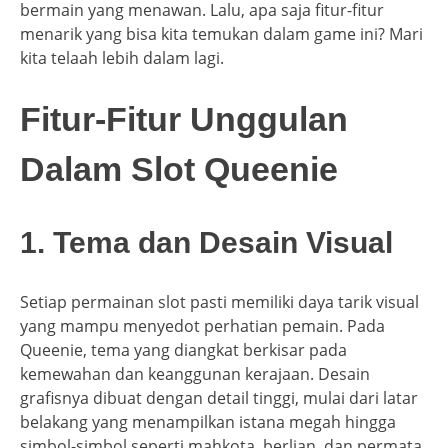
bermain yang menawan. Lalu, apa saja fitur-fitur
menarik yang bisa kita temukan dalam game ini? Mari
kita telaah lebih dalam lagi.
Fitur-Fitur Unggulan
Dalam Slot Queenie
1. Tema dan Desain Visual
Setiap permainan slot pasti memiliki daya tarik visual
yang mampu menyedot perhatian pemain. Pada
Queenie, tema yang diangkat berkisar pada
kemewahan dan keanggunan kerajaan. Desain
grafisnya dibuat dengan detail tinggi, mulai dari latar
belakang yang menampilkan istana megah hingga
simbol-simbol seperti mahkota, berlian, dan permata