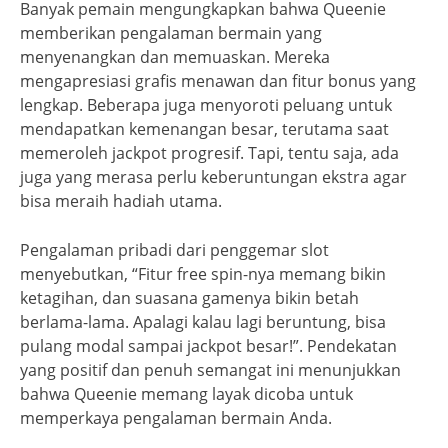
Banyak pemain mengungkapkan bahwa Queenie
memberikan pengalaman bermain yang
menyenangkan dan memuaskan. Mereka
mengapresiasi grafis menawan dan fitur bonus yang
lengkap. Beberapa juga menyoroti peluang untuk
mendapatkan kemenangan besar, terutama saat
memeroleh jackpot progresif. Tapi, tentu saja, ada
juga yang merasa perlu keberuntungan ekstra agar
bisa meraih hadiah utama.
Pengalaman pribadi dari penggemar slot
menyebutkan, “Fitur free spin-nya memang bikin
ketagihan, dan suasana gamenya bikin betah
berlama-lama. Apalagi kalau lagi beruntung, bisa
pulang modal sampai jackpot besar!”. Pendekatan
yang positif dan penuh semangat ini menunjukkan
bahwa Queenie memang layak dicoba untuk
memperkaya pengalaman bermain Anda.