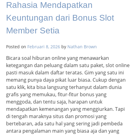
Rahasia Mendapatkan
Keuntungan dari Bonus Slot
Member Setia
Posted on
Februari 8, 2026
by
Nathan Brown
Bicara soal hiburan online yang menawarkan
ketegangan dan peluang dalam satu paket, slot online
pasti masuk dalam daftar teratas. Gim yang satu ini
memang punya daya pikat luar biasa. Cukup dengan
satu klik, kita bisa langsung terhanyut dalam dunia
grafis yang memukau, fitur-fitur bonus yang
menggoda, dan tentu saja, harapan untuk
mendapatkan kemenangan yang menggiurkan. Tapi
di tengah maraknya situs dan promosi yang
bertebaran, ada satu hal yang sering jadi pembeda
antara pengalaman main yang biasa aja dan yang