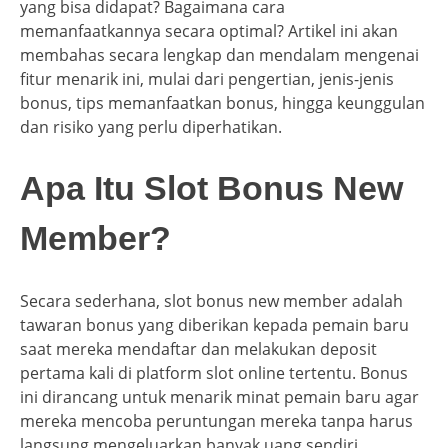
yang bisa didapat? Bagaimana cara
memanfaatkannya secara optimal? Artikel ini akan
membahas secara lengkap dan mendalam mengenai
fitur menarik ini, mulai dari pengertian, jenis-jenis
bonus, tips memanfaatkan bonus, hingga keunggulan
dan risiko yang perlu diperhatikan.
Apa Itu Slot Bonus New
Member?
Secara sederhana, slot bonus new member adalah
tawaran bonus yang diberikan kepada pemain baru
saat mereka mendaftar dan melakukan deposit
pertama kali di platform slot online tertentu. Bonus
ini dirancang untuk menarik minat pemain baru agar
mereka mencoba peruntungan mereka tanpa harus
langsung mengeluarkan banyak uang sendiri.