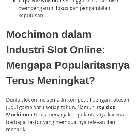
Lupa Beristirahat
sehingga kelelahan bisa
mempengaruhi fokus dan pengambilan
keputusan.
Mochimon dalam
Industri Slot Online:
Mengapa Popularitasnya
Terus Meningkat?
Dunia slot online semakin kompetitif dengan ratusan
judul game baru setiap tahun. Namun,
rtp slot
Mochimon
terus menanjak popularitasnya karena
berbagai faktor yang membuatnya relevan dan
menarik: