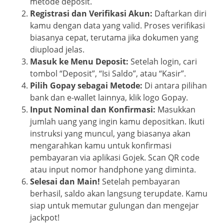
metode deposit.
Registrasi dan Verifikasi Akun:
Daftarkan diri
kamu dengan data yang valid. Proses verifikasi
biasanya cepat, terutama jika dokumen yang
diupload jelas.
Masuk ke Menu Deposit:
Setelah login, cari
tombol “Deposit”, “Isi Saldo”, atau “Kasir”.
Pilih Gopay sebagai Metode:
Di antara pilihan
bank dan e-wallet lainnya, klik logo Gopay.
Input Nominal dan Konfirmasi:
Masukkan
jumlah uang yang ingin kamu depositkan. Ikuti
instruksi yang muncul, yang biasanya akan
mengarahkan kamu untuk konfirmasi
pembayaran via aplikasi Gojek. Scan QR code
atau input nomor handphone yang diminta.
Selesai dan Main!
Setelah pembayaran
berhasil, saldo akan langsung terupdate. Kamu
siap untuk memutar gulungan dan mengejar
jackpot!