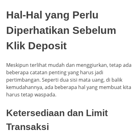
Hal-Hal yang Perlu
Diperhatikan Sebelum
Klik Deposit
Meskipun terlihat mudah dan menggiurkan, tetap ada
beberapa catatan penting yang harus jadi
pertimbangan. Seperti dua sisi mata uang, di balik
kemudahannya, ada beberapa hal yang membuat kita
harus tetap waspada.
Ketersediaan dan Limit
Transaksi