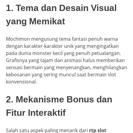
1. Tema dan Desain Visual
yang Memikat
Mochimon mengusung tema fantasi penuh warna
dengan karakter-karakter unik yang mengingatkan
pada dunia monster kecil yang penuh petualangan.
Grafisnya yang tajam dan animasi halus memberikan
sensasi bermain yang menyenangkan, menghilangkan
kebosanan yang sering muncul saat bermain slot
konvensional.
2. Mekanisme Bonus dan
Fitur Interaktif
Salah satu aspek paling menarik dari
rtp slot