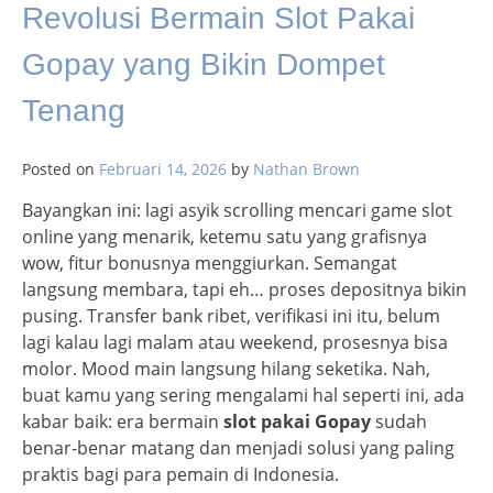
Revolusi Bermain Slot Pakai
Gopay yang Bikin Dompet
Tenang
Posted on
Februari 14, 2026
by
Nathan Brown
Bayangkan ini: lagi asyik scrolling mencari game slot
online yang menarik, ketemu satu yang grafisnya
wow, fitur bonusnya menggiurkan. Semangat
langsung membara, tapi eh… proses depositnya bikin
pusing. Transfer bank ribet, verifikasi ini itu, belum
lagi kalau lagi malam atau weekend, prosesnya bisa
molor. Mood main langsung hilang seketika. Nah,
buat kamu yang sering mengalami hal seperti ini, ada
kabar baik: era bermain
slot pakai Gopay
sudah
benar-benar matang dan menjadi solusi yang paling
praktis bagi para pemain di Indonesia.