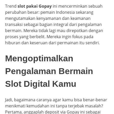
Trend
slot pakai Gopay
ini mencerminkan sebuah
perubahan besar: pemain Indonesia sekarang
mengutamakan kenyamanan dan keamanan
transaksi sebagai bagian integral dari pengalaman
bermain. Mereka tidak lagi mau direpotkan dengan
proses yang berbelit. Mereka ingin fokus pada
hiburan dan keseruan dari permainan itu sendiri.
Mengoptimalkan
Pengalaman Bermain
Slot Digital Kamu
Jadi, bagaimana caranya agar kamu bisa benar-benar
menikmati kemudahan ini tanpa terjebak masalah?
Pertama, anggaplah deposit via Gopay ini sebagai