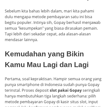
Sebelum kita bahas lebih dalam, mari kita pahami
dulu mengapa metode pembayaran satu ini bisa
begitu populer. Intinya sih, Gopay berhasil menjawab
semua "kesumpekan" yang biasa dirasakan pemain.
Tapi lebih dari sekadar cepat, ada alasan-alasan
mendasar lainnya.
Kemudahan yang Bikin
Kamu Mau Lagi dan Lagi
Pertama, soal kepraktisan. Hampir semua orang yang
punya smartphone di Indonesia sudah punya Gopay
terinstal. Proses deposit
slot pakai Gopay
seringkali
hanya membutuhkan tiga langkah sederhana: pilih
metode pembayaran Gopay di kasir situs slot, input