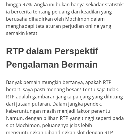
hingga 97%. Angka ini bukan hanya sekadar statistik;
ia bercerita tentang peluang dan keadilan yang
berusaha dihadirkan oleh Mochimon dalam
menghadapi tata aturan perjudian online yang
semakin ketat.
RTP dalam Perspektif
Pengalaman Bermain
Banyak pemain mungkin bertanya, apakah RTP
berarti saya pasti menang besar? Tentu saja tidak.
RTP adalah gambaran jangka panjang yang dihitung
dari jutaan putaran. Dalam jangka pendek,
keberuntungan masih menjadi faktor penentu.
Namun, dengan pilihan RTP yang tinggi seperti pada
slot Mochimon, peluangnya jelas lebih
menguntungkan dibandingkan slot dengan RTP