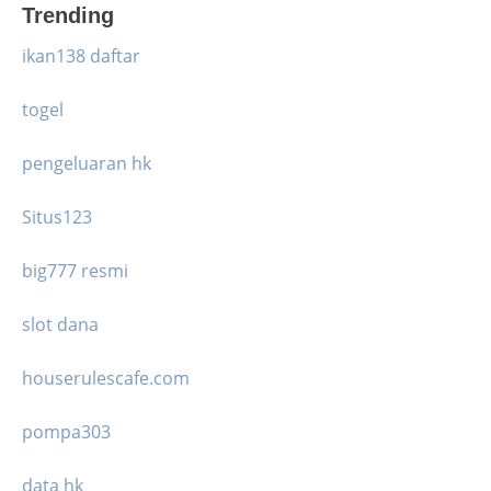
Trending
ikan138 daftar
togel
pengeluaran hk
Situs123
big777 resmi
slot dana
houserulescafe.com
pompa303
data hk