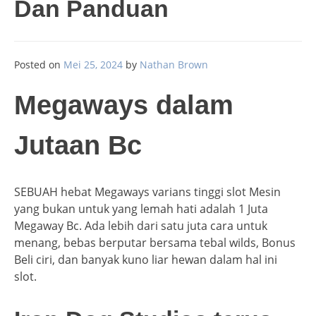
Dan Panduan
Posted on
Mei 25, 2024
by
Nathan Brown
Megaways dalam
Jutaan Bc
SEBUAH hebat Megaways varians tinggi slot Mesin
yang bukan untuk yang lemah hati adalah 1 Juta
Megaway Bc. Ada lebih dari satu juta cara untuk
menang, bebas berputar bersama tebal wilds, Bonus
Beli ciri, dan banyak kuno liar hewan dalam hal ini
slot.