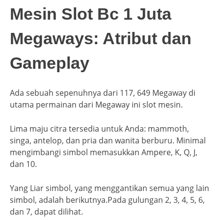
Mesin Slot Bc 1 Juta
Megaways: Atribut dan
Gameplay
Ada sebuah sepenuhnya dari 117, 649 Megaway di
utama permainan dari Megaway ini slot mesin.
Lima maju citra tersedia untuk Anda: mammoth,
singa, antelop, dan pria dan wanita berburu. Minimal
mengimbangi simbol memasukkan Ampere, K, Q, J,
dan 10.
Yang Liar simbol, yang menggantikan semua yang lain
simbol, adalah berikutnya.Pada gulungan 2, 3, 4, 5, 6,
dan 7, dapat dilihat.