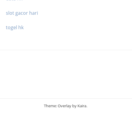
slot gacor hari
togel hk
Theme: Overlay by
Kaira
.