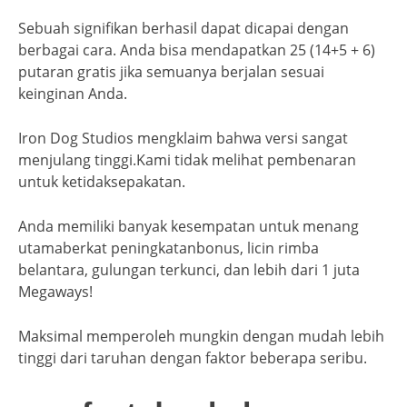
Sebuah signifikan berhasil dapat dicapai dengan
berbagai cara. Anda bisa mendapatkan 25 (14+5 + 6)
putaran gratis jika semuanya berjalan sesuai
keinginan Anda.
Iron Dog Studios mengklaim bahwa versi sangat
menjulang tinggi.Kami tidak melihat pembenaran
untuk ketidaksepakatan.
Anda memiliki banyak kesempatan untuk menang
utamaberkat peningkatanbonus, licin rimba
belantara, gulungan terkunci, dan lebih dari 1 juta
Megaways!
Maksimal memperoleh mungkin dengan mudah lebih
tinggi dari taruhan dengan faktor beberapa seribu.